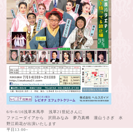
6/9~6/16浅草木馬亭 浅草21世紀さんに
ファニーダイアから 沢田みなみ 夢乃真稀 瀧山うさぎ 水
野江莉花が出演いたします
平日13:00~