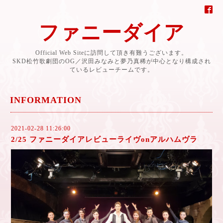
ファニーダイア
Official Web Siteに訪問して頂き有難うございます。
SKD松竹歌劇団のOG／沢田みなみと夢乃真稀が中心となり構成され
ているレビューチームです。
INFORMATION
2021-02-28 11:26:00
2/25 ファニーダイアレビューライヴonアルハムヴラ