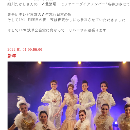
細川たかしさんの 🎵北酒場 にファニーダイアメンバー5名参加させ
裏番組テレビ東京の🎵年忘れ日本の歌
そして1//1 月曜日の夜 夜は夜更かしにも参加させていただきました
そして1/28 浅草公会堂に向かって リハーサル頑張ります
2022-01-01 00:06:00
新年