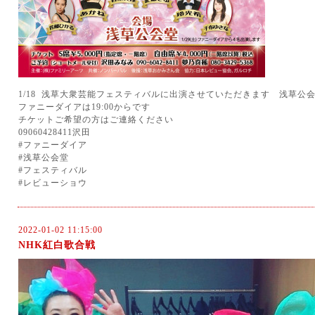
1/18 浅草大衆芸能フェスティバルに出演させていただきます 浅草公会堂
ファニーダイアは19:00からです
チケットご希望の方はご連絡ください
09060428411沢田
#ファニーダイア
#浅草公会堂
#フェスティバル
#レビューショウ
2022-01-02 11:15:00
NHK紅白歌合戦