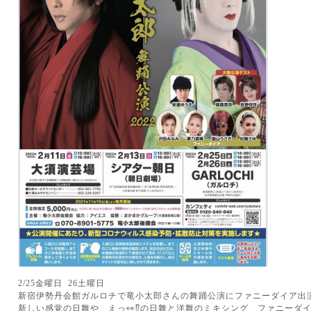
2/25金曜日 26土曜日
新宿伊勢丹会館ガルロチで竜小太郎さんの舞踊公演にファニーダイア出
新しい感覚の日舞や えっ👀⁉️の日舞と洋舞のミキシング ファニー