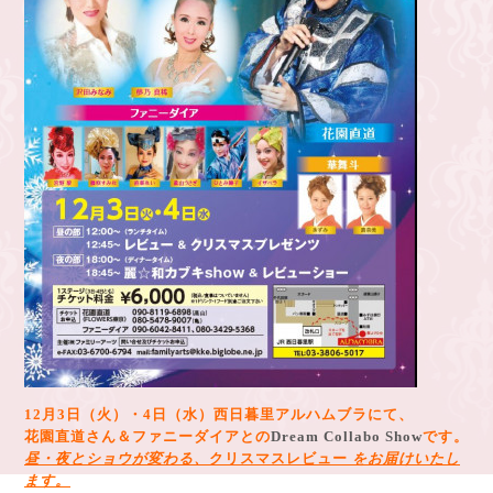
12月3日（火）・4日（水）
西日暮里アルハムブラにて、
花園直道さん＆ファニーダイアとの
Dream Collabo Show
です。
昼・夜とショウが変わる、
クリスマスレビュー
をお届けいたし
ます。