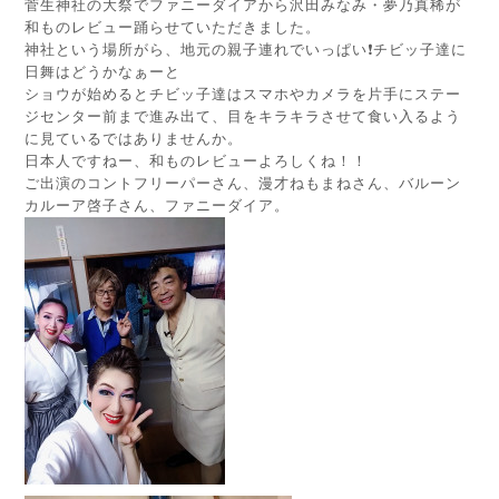
菅生神社の大祭でファニーダイアから沢田みなみ・夢乃真稀が
和ものレビュー踊らせていただきました。
神社という場所がら、地元の親子連れでいっぱい❗チビッ子達に
日舞はどうかなぁーと
ショウが始めるとチビッ子達はスマホやカメラを片手にステー
ジセンター前まで進み出て、目をキラキラさせて食い入るよう
に見ているではありませんか。
日本人ですねー、和ものレビューよろしくね！！
ご出演のコントフリーパーさん、漫才ねもまねさん、バルーン
カルーア啓子さん、ファニーダイア。