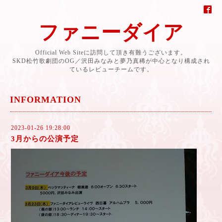
ファニーダイア
Official Web Siteに訪問して頂き有難うございます。
SKD松竹歌劇団のOG／沢田みなみと夢乃真稀が中心となり構成され
ているレビューチームです。
INFORMATION
2023-01-26 19:28:00
3月からの公演予定