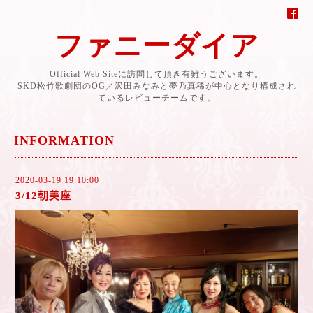
ファニーダイア
Official Web Siteに訪問して頂き有難うございます。
SKD松竹歌劇団のOG／沢田みなみと夢乃真稀が中心となり構成され
ているレビューチームです。
INFORMATION
2020-03-19 19:10:00
3/12朝美座