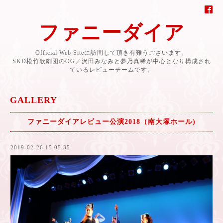
ファニーダイア
Official Web Siteに訪問して頂き有難うございます。
SKD松竹歌劇団のOG／沢田みなみと夢乃真稀が中心となり構成され
ているレビューチームです。
GALLERY
ファニーダイアレビュー公演2018（南大塚ホール)
2019-02-26 15:05:35